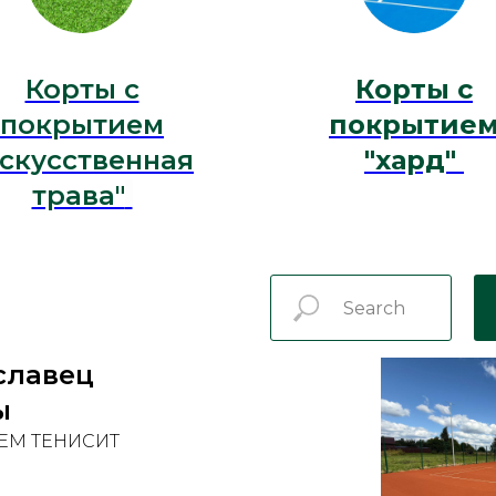
Корты с
Корты с
покрытием
покрытие
искусственная
"хард"
трава"
славец
ы
ЕМ ТЕНИСИТ