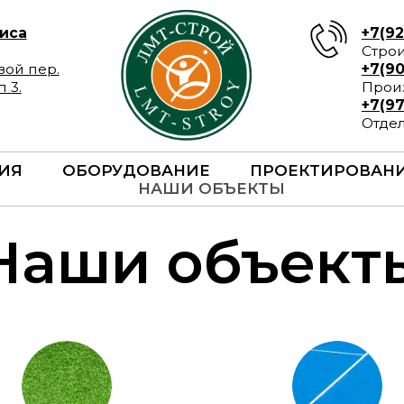
+7(926)616-49-59
Строительство ко
р.
+7(903)790-31-13
Производство по
+7(977)139-51-31
Отдел логистики
ИЯ
ОБОРУДОВАНИЕ
ПРОЕКТИРОВАН
НАШИ ОБЪЕКТЫ
Наши объект