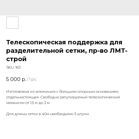
Телескопическая поддержка для
разделительной сетки, пр-во ЛМТ-
строй
SKU:
163
5 000
р.
/
1 pc
Изготовлена из алюминия с большим опорным основанием,
отдельностоящая. Свободно регулируемый телескопический
механизм от 1,5 м до 3 м.
Для длины сетки в 40м необходимо 3 штуки.