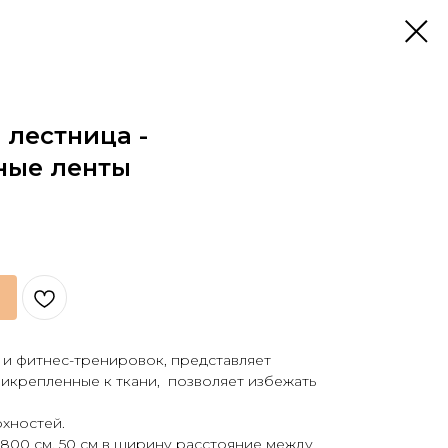
 лестница -
ные ленты
и фитнес-тренировок, представляет
икрепленные к ткани, позволяет избежать
рхностей.
 800 см, 50 см в ширину расстояние между