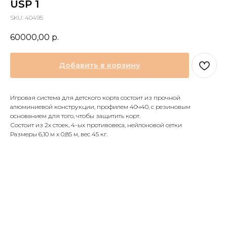
USP 1
SKU:
40495
60000,00
р.
Добавить в корзину
Игровая система для детского корта состоит из прочной
алюминиевой конструкции, профилем 40ч40, с резиновым
основанием для того, чтобы защитить корт.
Состоит из 2х стоек, 4-ых противовеса, нейлоновой сетки
Размеры 6,10 м х 0,85 м, вес 45 кг.